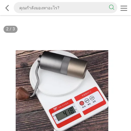
2
/
3