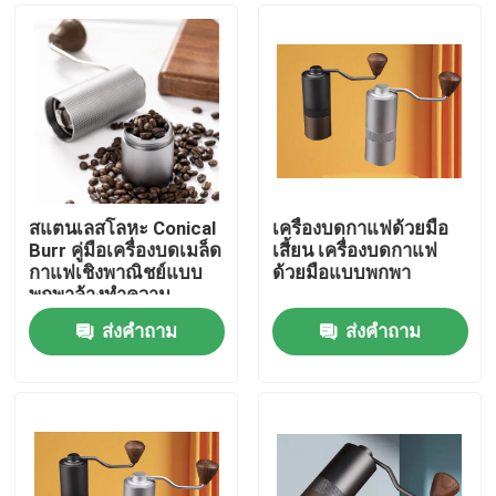
สแตนเลสโลหะ Conical
เครื่องบดกาแฟด้วยมือ
Burr คู่มือเครื่องบดเมล็ด
เสี้ยน เครื่องบดกาแฟ
กาแฟเชิงพาณิชย์แบบ
ด้วยมือแบบพกพา
พกพาล้างทำความ
สะอาดได้มือหมุน
ส่งคำถาม
ส่งคำถาม
บ้าน
สินค้า
แสดง VR