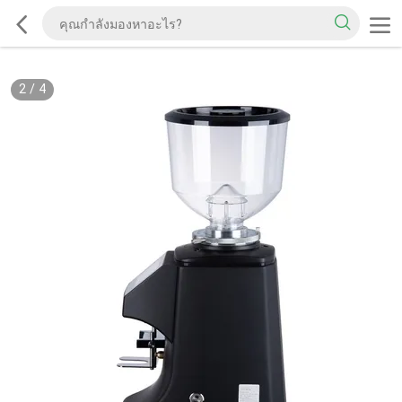
2
/
4