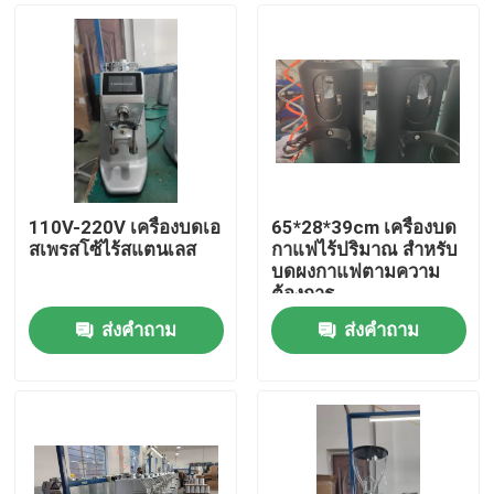
110V-220V เครื่องบดเอ
65*28*39cm เครื่องบด
สเพรสโซ้ไร้สแตนเลส
กาแฟไร้ปริมาณ สําหรับ
บดผงกาแฟตามความ
ต้องการ
ส่งคำถาม
ส่งคำถาม
บ้าน
สินค้า
แสดง VR