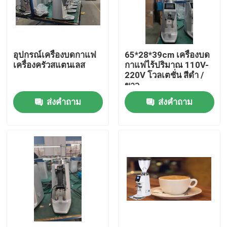
เกี่ยวกับเรา
อุปกรณ์เครื่องบดกาแฟ
65*28*39cm เครื่องบด
ทัวร์โรงงาน
เครื่องครัวสแตนเลส
กาแฟไร้ปริมาณ 110V-
220V โวลเตชั่น สีดํา /
ขาว
ควบคุมคุณภาพ
ส่งคำถาม
ส่งคำถาม
ติดต่อเรา
คดี
เครื่องบดเมล็ดกาแฟ
เครื่องบดกาแฟเสี้ยน