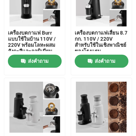
เกี่ยวกับเรา
เครื่องบดกาแฟ Burr
เครื่องบดกาแฟเสี้ยน 8.7
ทัวร์โรงงาน
แบบใช้ในบ้าน 110V /
กก. 110V / 220V
220V พร้อมโลหะผสม
สำหรับใช้ในเชิงพาณิชย์
สังกะสีและอลูมิเนียม
ของโรงแรม
ควบคุมคุณภาพ
ส่งคำถาม
ส่งคำถาม
ติดต่อเรา
คดี
เครื่องบดเมล็ดกาแฟ
เครื่องบดกาแฟเสี้ยน