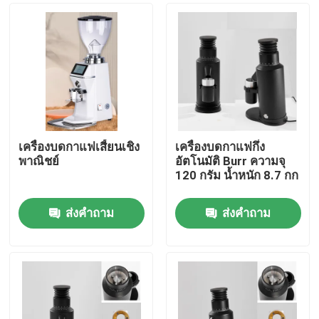
เครื่องบดกาแฟเสี้ยนเชิง
เครื่องบดกาแฟกึ่ง
พาณิชย์
อัตโนมัติ Burr ความจุ
120 กรัม น้ำหนัก 8.7 กก
ส่งคำถาม
ส่งคำถาม
บ้าน
สินค้า
แสดง VR