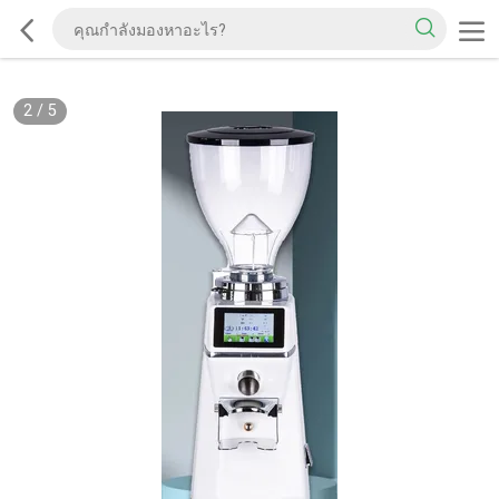
2
/
5