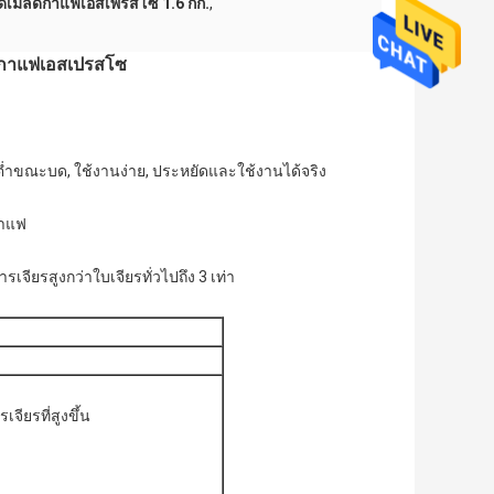
บดเมล็ดกาแฟเอสเพรสโซ่ 1.6 กก.
,
ดกาแฟเอสเปรสโซ
สียงต่ำขณะบด, ใช้งานง่าย, ประหยัดและใช้งานได้จริง
กาแฟ
ียรสูงกว่าใบเจียรทั่วไปถึง 3 เท่า
จียรที่สูงขึ้น