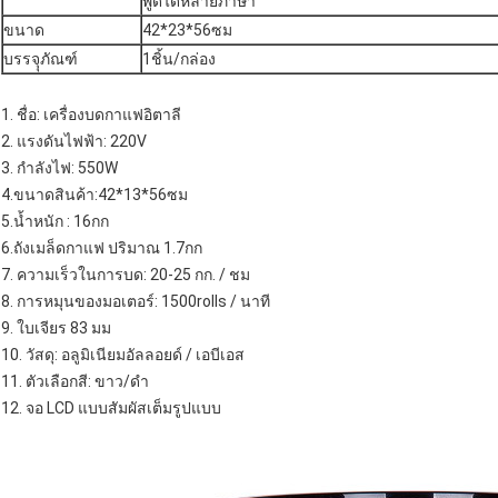
พูดได้หลายภาษา
ขนาด
42*23*56ซม
บรรจุุภัณฑ์
1ชิ้น/กล่อง
1. ชื่อ: เครื่องบดกาแฟอิตาลี
2. แรงดันไฟฟ้า: 220V
3. กำลังไฟ: 550W
4.ขนาดสินค้า:42*13*56ซม
5.น้ำหนัก : 16กก
6.ถังเมล็ดกาแฟ ปริมาณ 1.7กก
7. ความเร็วในการบด: 20-25 กก. / ชม
8. การหมุนของมอเตอร์: 1500rolls / นาที
9. ใบเจียร 83 มม
10. วัสดุ: อลูมิเนียมอัลลอยด์ / เอบีเอส
11. ตัวเลือกสี: ขาว/ดำ
12. จอ LCD แบบสัมผัสเต็มรูปแบบ