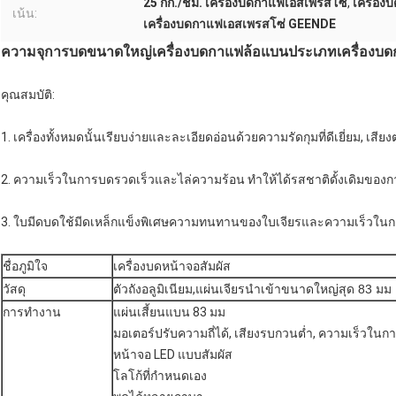
25 กก./ชม. เครื่องบดกาแฟเอสเพรสโซ่
,
เครื่อง
เน้น:
เครื่องบดกาแฟเอสเพรสโซ่ GEENDE
ความจุการบดขนาดใหญ่เครื่องบดกาแฟล้อแบนประเภทเครื่องบ
คุณสมบัติ:
1. เครื่องทั้งหมดนั้นเรียบง่ายและละเอียดอ่อนด้วยความรัดกุมที่ดีเยี่ยม, เ
2. ความเร็วในการบดรวดเร็วและไล่ความร้อน ทำให้ได้รสชาติดั้งเดิมของ
3. ใบมีดบดใช้มีดเหล็กแข็งพิเศษความทนทานของใบเจียรและความเร็วในการเจ
ชื่อภูมิใจ
เครื่องบดหน้าจอสัมผัส
วัสดุ
ตัวถังอลูมิเนียม,
แผ่นเจียรนำเข้าขนาดใหญ่สุด 83 มม
การทำงาน
แผ่นเสี้ยนแบน 83 มม
มอเตอร์ปรับความถี่ได้, เสียงรบกวนต่ำ, ความเร็วในการเ
หน้าจอ LED แบบสัมผัส
โลโก้ที่กำหนดเอง