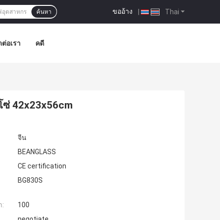
ขออ้าง
|
Thai
ค้นหา
ดต่อเรา
คดี
โซ่ 42x23x56cm
จีน
BEANGLASS
CE certification
BG830S
ำ:
100
negotiate