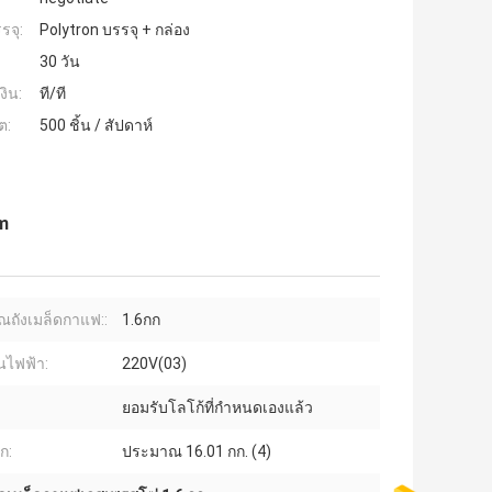
รจุ:
Polytron บรรจุ + กล่อง
30 วัน
งิน:
ที/ที
ต:
500 ชิ้น / สัปดาห์
m
ณถังเมล็ดกาแฟ::
1.6กก
นไฟฟ้า:
220V(03)
ยอมรับโลโก้ที่กำหนดเองแล้ว
ก:
ประมาณ 16.01 กก. (4)