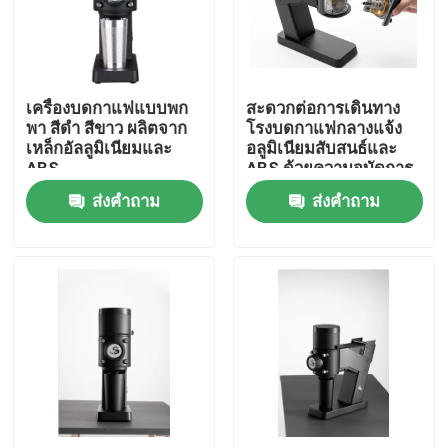
เกี่ยวกับเรา
เครื่องบดกาแฟแบบพก
สะดวกต่อการเดินทาง
ทัวร์โรงงาน
พา สีดํา สีขาว ผลิตจาก
โรงบดกาแฟกลางแจ้ง
เหล็กอัลลูมิเนียมและ
อลูมิเนียมสับสนธ์และ
ABS
ABS ด้วยความจุบัดการ
ควบคุมคุณภาพ
บด 50 กรัม
ส่งคำถาม
ส่งคำถาม
ติดต่อเรา
คดี
เครื่องบดเมล็ดกาแฟ
เครื่องบดกาแฟเสี้ยน