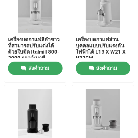
เกี่ยวกับเรา
ทัวร์โรงงาน
เครื่องบดกาแฟสีดําขาว
เครื่องบดกาแฟส่วน
ที่สามารถปรับแต่งได้
บุคคลแบบปรับแรงดัน
ด้วยใบมีด Italmill 800-
ไฟฟ้าได้ L13 X W21 X
ควบคุมคุณภาพ
2000 รอลล์/นาที
H32CM
ส่งคำถาม
ส่งคำถาม
ติดต่อเรา
คดี
เครื่องบดเมล็ดกาแฟ
เครื่องบดกาแฟเสี้ยน