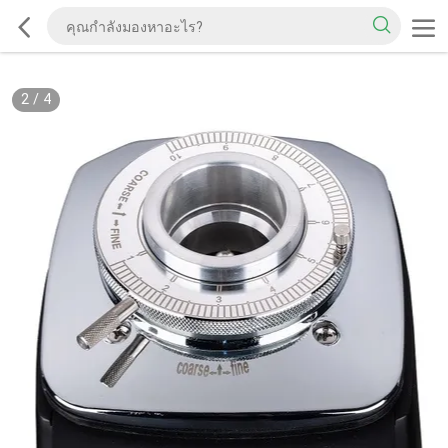
2
/
4