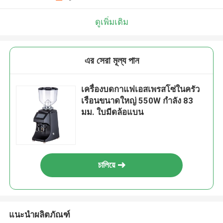
ดูเพิ่มเติม
এর সেরা মূল্য পান
เครื่องบดกาแฟเอสเพรสโซ่ในครัว
เรือนขนาดใหญ่ 550W กำลัง 83
มม. ใบมีดล้อแบน
চালিয়ে
แนะนำผลิตภัณฑ์